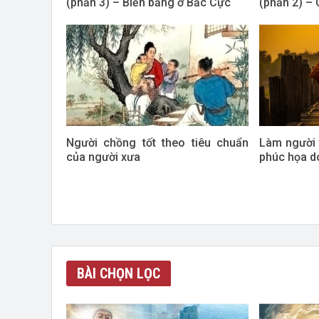
(phần 3) – Biển băng ở Bắc Cực
(phần 2) – 
Người chồng tốt theo tiêu chuẩn
Làm người t
của người xưa
phúc họa d
BÀI CHỌN LỌC