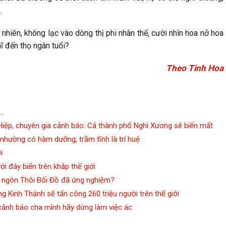
.
 nhiên, không lạc vào dòng thị phi nhân thế, cười nhìn hoa nở hoa
ĩ đến thọ ngàn tuổi?
Theo Tinh Hoa
n…
Hiệp, chuyên gia cảnh báo: Cả thành phố Nghi Xương sẽ biến mất
 nhường có hàm dưỡng, trầm tĩnh là trí huệ
i
i đáy biển trên khắp thế giới
ự ngôn Thôi Bối Đồ đã ứng nghiệm?
g Kinh Thánh sẽ tấn công 260 triệu người trên thế giới
 cảnh báo cha mình hãy dừng làm việc ác