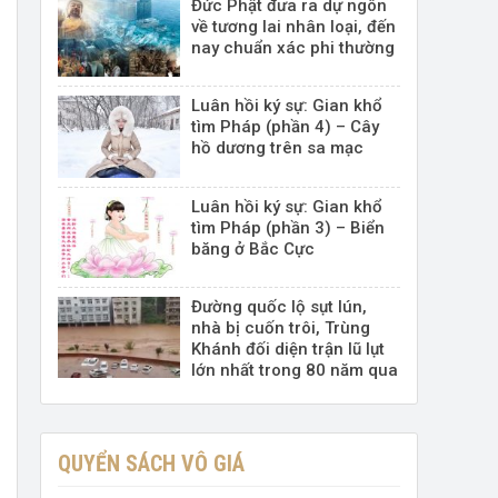
Đức Phật đưa ra dự ngôn
về tương lai nhân loại, đến
nay chuẩn xác phi thường
Luân hồi ký sự: Gian khổ
tìm Pháp (phần 4) – Cây
hồ dương trên sa mạc
Luân hồi ký sự: Gian khổ
tìm Pháp (phần 3) – Biển
băng ở Bắc Cực
Đường quốc lộ sụt lún,
nhà bị cuốn trôi, Trùng
Khánh đối diện trận lũ lụt
lớn nhất trong 80 năm qua
QUYỂN SÁCH VÔ GIÁ