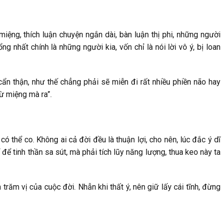
iệng, thích luận chuyện ngắn dài, bàn luận thị phi, những người
g nhất chính là những người kia, vốn chỉ là nói lời vô ý, bị loan
 cẩn thận, như thế chẳng phải sẽ miễn đi rất nhiều phiền não hay
ừ miệng mà ra”.
ó thể co. Không ai cả đời đều là thuận lợi, cho nên, lúc đắc ý dĩ
 để tinh thần sa sút, mà phải tích lũy năng lượng, thua keo này ta
răm vị của cuộc đời. Nhẫn khi thất ý, nên giữ lấy cái tĩnh, đừng