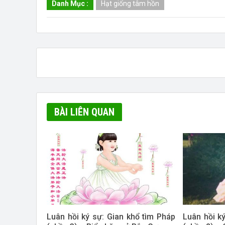
Danh Mục :
Hạt giống tâm hồn
BÀI LIÊN QUAN
Luân hồi ký sự: Gian khổ tìm Pháp
Luân hồi k