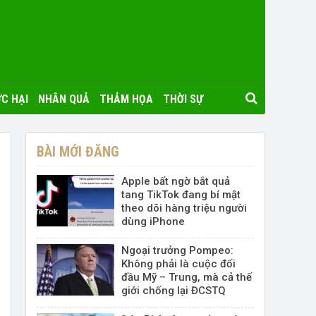
C HẠI
NHÂN QUẢ
THẢM HỌA
THỜI SỰ
BÀI MỚI ĐĂNG
Apple bất ngờ bắt quả
tang TikTok đang bí mật
theo dõi hàng triệu người
dùng iPhone
Ngoại trưởng Pompeo:
Không phải là cuộc đối
đầu Mỹ – Trung, mà cả thế
giới chống lại ĐCSTQ