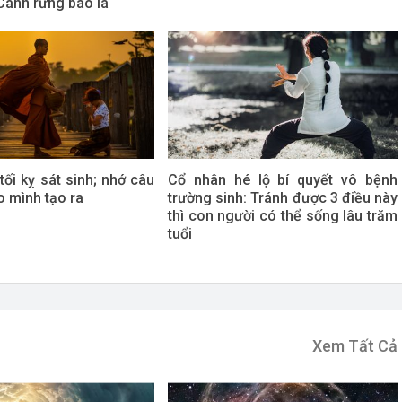
Cánh rừng bao la
ối kỵ sát sinh; nhớ câu
Cổ nhân hé lộ bí quyết vô bệnh
o mình tạo ra
trường sinh: Tránh được 3 điều này
thì con người có thể sống lâu trăm
tuổi
Xem Tất Cả