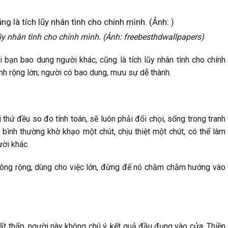
ũy nhân tình cho chính mình. (Ảnh: freebesthdwallpapers)
 bạn bao dung người khác, cũng là tích lũy nhân tình cho chính
nh rộng lớn; người có bao dung, mưu sự dễ thành.
thứ đều so đo tính toán, sẽ luôn phải đối chọi, sống trong tranh
 bình thường khờ khạo một chút, chịu thiệt một chút, có thể làm
ười khác.
trông rộng, dùng cho việc lớn, đừng để nó chằm chằm hướng vào
 rất thấp, người này không chú ý, kết quả đầu đụng vào cửa. Thiền