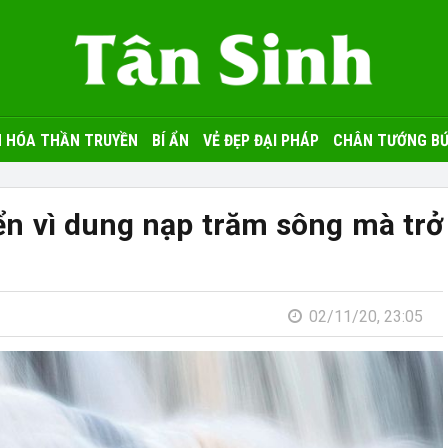
 HÓA THẦN TRUYỀN
BÍ ẨN
VẺ ĐẸP ĐẠI PHÁP
CHÂN TƯỚNG BỨ
Biển vì dung nạp trăm sông mà trở
02/11/20, 23:05