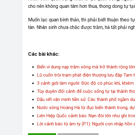
cho nên không quan tâm hơn thua, thong dong tự tại
Muốn lạc quan bình thản, thì phải biết thuận theo tự
tàn. Nhân sinh chưa chắc được trăm, hà tất phải ngh
Các bài khác:
Biển vì dung nạp trăm sông mà trở thành rộng lớ
Lũ cuốn trôi trạm phát điện thượng lưu đập Tam 
3 cảnh giới làm người: Đức độ có phúc khí, khiêm
Tùy duyên đối cảnh để cuộc sống tự tại thảnh thơ
Dấu vết văn minh tiền sử: Các thành phố ngầm dướ
Nước sông Hoàng Hà từ đục biến thành trong, d
Liên Hiệp Quốc cảnh báo: Nạn đói lớn như ghi tron
Lời cảnh báo từ âm ty (P.1): Người con nhập hồn