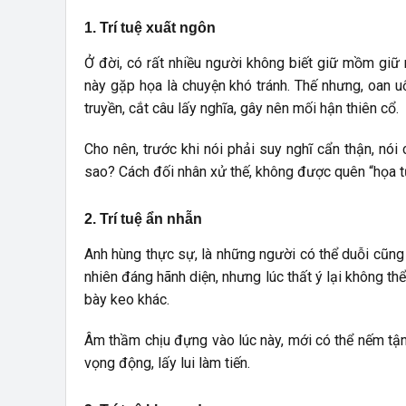
1. Trí tuệ xuất ngôn
Ở đời, có rất nhiều người không biết giữ mồm giữ m
này gặp họa là chuyện khó tránh. Thế nhưng, oan uổn
truyền, cắt câu lấy nghĩa, gây nên mối hận thiên cổ.
Cho nên, trước khi nói phải suy nghĩ cẩn thận, nói
sao? Cách đối nhân xử thế, không được quên “họa t
2. Trí tuệ ẩn nhẫn
Anh hùng thực sự, là những người có thể duỗi cũng c
nhiên đáng hãnh diện, nhưng lúc thất ý lại không thể
bày keo khác.
Âm thầm chịu đựng vào lúc này, mới có thể nếm tận t
vọng động, lấy lui làm tiến.