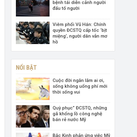
bệnh tái diễn cảnh người
đấu tố người
Viêm phổi Vũ Hán: Chính
quyền ĐCSTQ cấp tốc ‘bịt
miệng’, người dân vẫn mơ
hồ
NỔI BẬT
Cuộc đời ngắn lắm ai ơi,
sống không uổng phí mới
thời sống vui
Quỳ phục” ĐCSTQ, những
gã khổng lồ công nghệ
bán rẻ nước Mỹ
Bắc Kinh phản ứng việc Mỹ