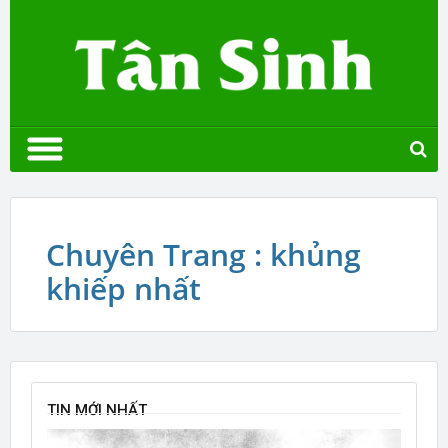
Chuyên Trang : khủng
khiếp nhất
TIN MỚI NHẤT