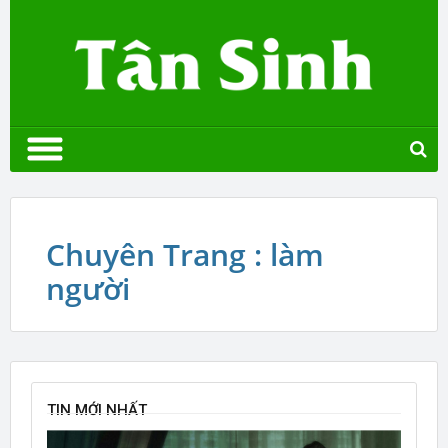
Chuyên Trang : làm
người
TIN MỚI NHẤT