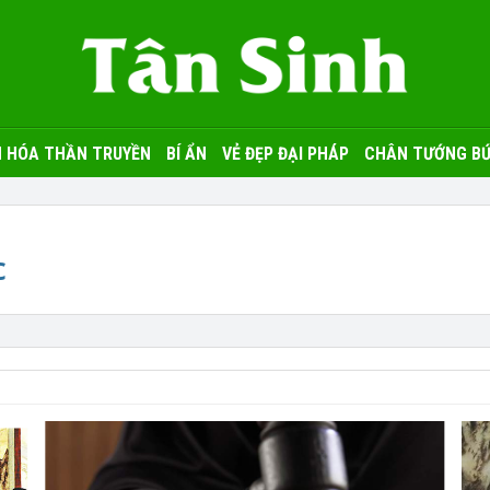
 HÓA THẦN TRUYỀN
BÍ ẨN
VẺ ĐẸP ĐẠI PHÁP
CHÂN TƯỚNG BỨ
c