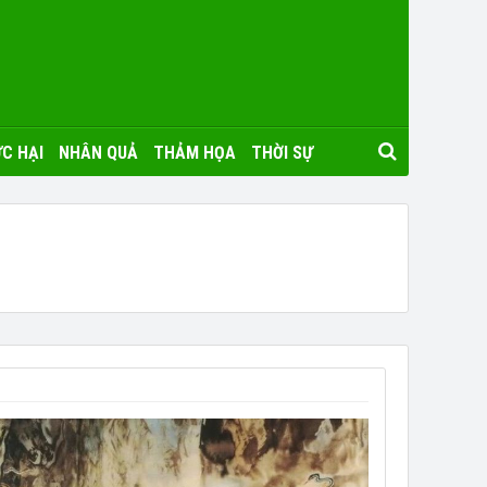
C HẠI
NHÂN QUẢ
THẢM HỌA
THỜI SỰ