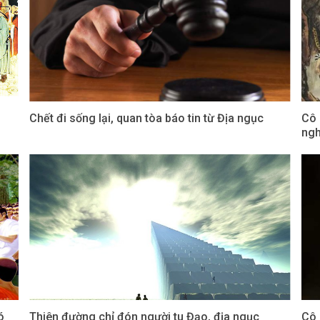
Chết đi sống lại, quan tòa báo tin từ Địa ngục
Cô 
ngh
ó
Thiên đường chỉ đón người tu Đạo, địa ngục
Cô 