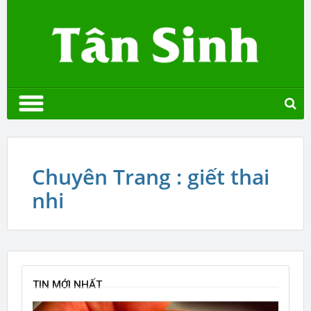
Chuyên Trang : giết thai
nhi
TIN MỚI NHẤT