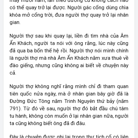
mấy mươi năm, lần theo đường cũ không cách nào
có thể quay trở lại được. Người gác cổng dùng chìa
khóa mở cổng trời, đưa người thợ quay trở lại nhân
gian.
Người thợ sau khi quay lại, liền đi tìm nhà của Âm
Ẩn Khách, người ta nói với ông rằng, lúc này cũng
đã qua ba bốn thế hệ rồi. Người thợ nói mình chính
là người thợ mà nhà Âm Ẩn Khách năm xưa thuê về
đào giếng, nhưng cũng không ai biết về chuyện này
cả.
Người thợ không nghĩ rằng mình chỉ đi tham quan
tiên quốc nửa ngày, mà ở nhân gian bây giờ đã là
Đường Đức Tông năm Trinh Nguyên thứ bảy (năm
791). Từ đó về sau, người thợ đó bắt đầu chú tâm
tu hành, không còn muốn ở lại nhân gian nữa, người
ta cũng không biết ông đã đi đâu.
Đây là chuyện được ghi lại trong thư tịch cổ có liên