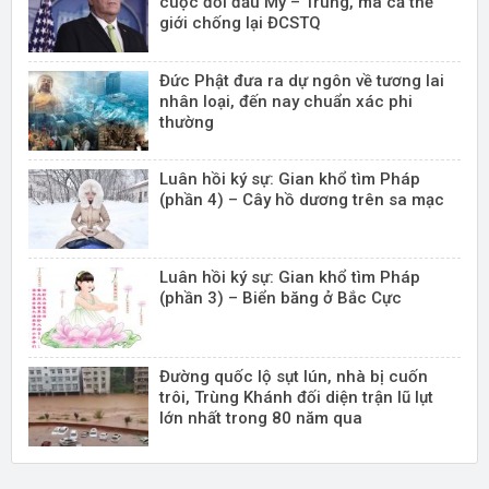
cuộc đối đầu Mỹ – Trung, mà cả thế
giới chống lại ĐCSTQ
Đức Phật đưa ra dự ngôn về tương lai
nhân loại, đến nay chuẩn xác phi
thường
Luân hồi ký sự: Gian khổ tìm Pháp
(phần 4) – Cây hồ dương trên sa mạc
Luân hồi ký sự: Gian khổ tìm Pháp
(phần 3) – Biển băng ở Bắc Cực
Đường quốc lộ sụt lún, nhà bị cuốn
trôi, Trùng Khánh đối diện trận lũ lụt
lớn nhất trong 80 năm qua