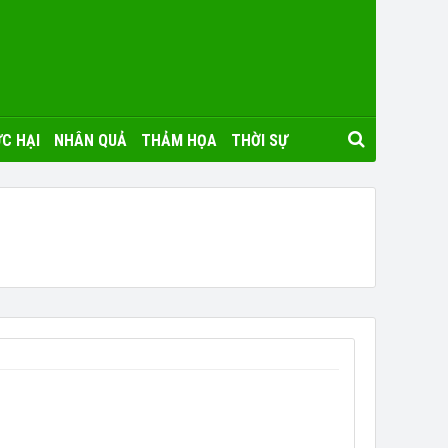
C HẠI
NHÂN QUẢ
THẢM HỌA
THỜI SỰ