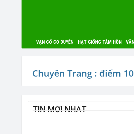
VẠN CỔ CƠ DUYÊN
HẠT GIỐNG TÂM HỒN
VĂN
Chuyên Trang : điểm 10
TIN MỚI NHẤT