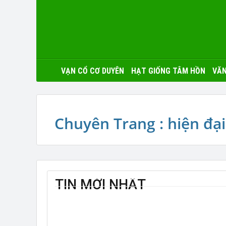
VẠN CỔ CƠ DUYÊN
HẠT GIỐNG TÂM HỒN
VĂN
Chuyên Trang : hiện đại
TIN MỚI NHẤT