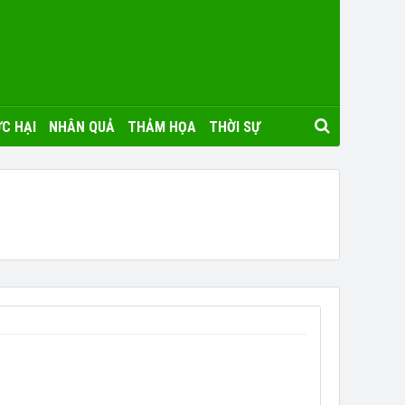
C HẠI
NHÂN QUẢ
THẢM HỌA
THỜI SỰ