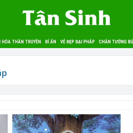
 HÓA THẦN TRUYỀN
BÍ ẨN
VẺ ĐẸP ĐẠI PHÁP
CHÂN TƯỚNG BỨ
áp