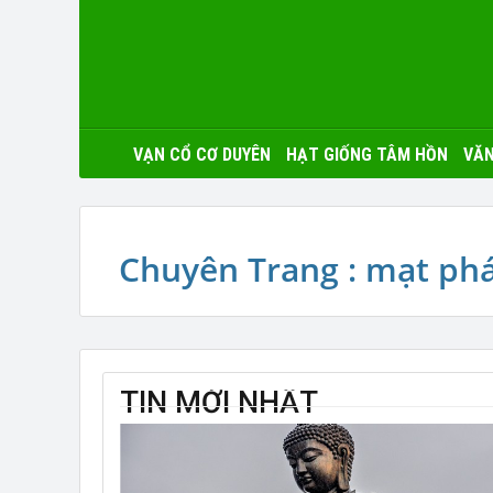
VẠN CỔ CƠ DUYÊN
HẠT GIỐNG TÂM HỒN
VĂN
Chuyên Trang : mạt ph
TIN MỚI NHẤT