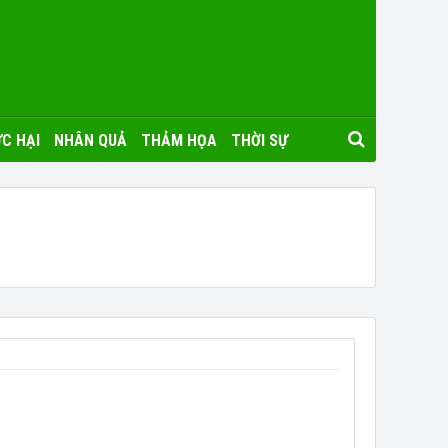
C HẠI
NHÂN QUẢ
THẢM HỌA
THỜI SỰ