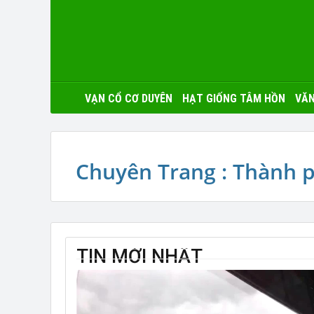
VẠN CỔ CƠ DUYÊN
HẠT GIỐNG TÂM HỒN
VĂN
Chuyên Trang : Thành p
TIN MỚI NHẤT