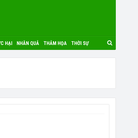
C HẠI
NHÂN QUẢ
THẢM HỌA
THỜI SỰ