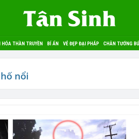
 HÓA THẦN TRUYỀN
BÍ ẨN
VẺ ĐẸP ĐẠI PHÁP
CHÂN TƯỚNG BỨ
hố nổi