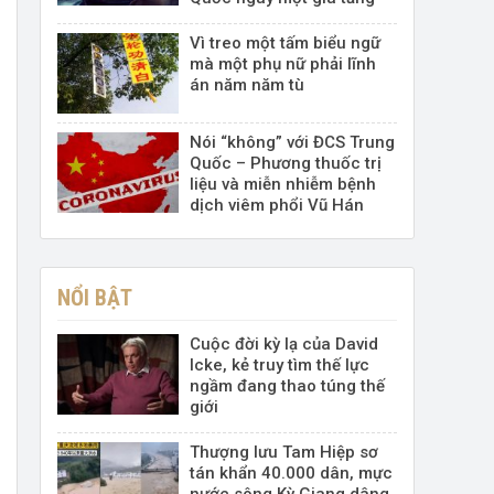
Vì treo một tấm biểu ngữ
mà một phụ nữ phải lĩnh
án năm năm tù
Nói “không” với ĐCS Trung
Quốc – Phương thuốc trị
liệu và miễn nhiễm bệnh
dịch viêm phổi Vũ Hán
NỔI BẬT
Cuộc đời kỳ lạ của David
Icke, kẻ truy tìm thế lực
ngầm đang thao túng thế
giới
Thượng lưu Tam Hiệp sơ
tán khẩn 40.000 dân, mực
nước sông Kỳ Giang dâng