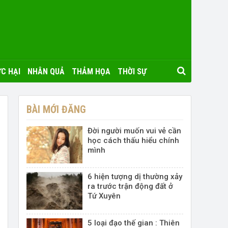
C HẠI
NHÂN QUẢ
THẢM HỌA
THỜI SỰ
BÀI MỚI ĐĂNG
Đời người muốn vui vẻ cần
học cách thấu hiểu chính
mình
6 hiện tượng dị thường xảy
ra trước trận động đất ở
Tứ Xuyên
5 loại đạo thế gian : Thiên