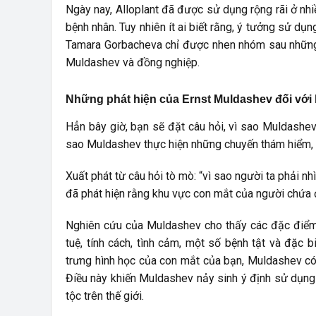
Ngày nay, Alloplant đã được sử dụng rộng rãi ở nhi
bệnh nhân. Tuy nhiên ít ai biết rằng, ý tưởng sử dụ
Tamara Gorbacheva chỉ được nhen nhóm sau nhữn
Muldashev và đồng nghiệp.
Những phát hiện của Ernst Muldashev đối với
Hẳn bây giờ, bạn sẽ đặt câu hỏi, vì sao Muldashe
sao Muldashev thực hiện những chuyến thám hiểm, 
Xuất phát từ câu hỏi tò mò: “vì sao người ta phải 
đã phát hiện rằng khu vực con mắt của người chứa đự
Nghiên cứu của Muldashev cho thấy các đặc điểm h
tuệ, tính cách, tình cảm, một số bệnh tật và đặc 
trưng hình học của con mắt của bạn, Muldashev có t
Điều này khiến Muldashev nảy sinh ý định sử dụng
tộc trên thế giới.