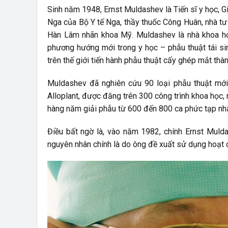
Sinh năm 1948, Ernst Muldashev là Tiến sĩ y học, G
Nga của Bộ Y tế Nga, thầy thuốc Công Huân, nhà tư
Hàn Lâm nhãn khoa Mỹ. Muldashev là nhà khoa học
phương hướng mới trong y học – phẫu thuật tái si
trên thế giới tiến hành phẫu thuật cấy ghép mắt thà
Muldashev đã nghiên cứu 90 loại phẫu thuật mới
Alloplant, được đăng trên 300 công trình khoa học,
hàng năm giải phẫu từ 600 đến 800 ca phức tạp nhấ
Điều bất ngờ là, vào năm 1982, chính Ernst Mulda
nguyên nhân chính là do ông đề xuất sử dụng hoạt ch