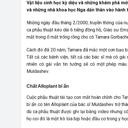
Vật liệu sinh học kỳ diệu và những khám phá mớ
và những nhà khoa học Nga dấn thân vào hành t
Những ngày đầu tháng 2/2000, truyền thông của nư
ca phẫu thuật kéo dài 6 tiếng đồng hồ, Giáo sư Erns
mắt trong ổ mắt trống rỗng cho cô Tamara Gorbache
Cách đó đã 20 năm, Tamara đã mắc một cơn bạo bện
Tất cả các bệnh viện, tất cả các bác sĩ mà cô gái
nhiên cô gái vẫn tin tưởng sẽ có một phép màu
Muldashev.
Chất Alloplant bí ẩn
Cuộc phẫu thuật tái tạo con mắt hoàn chỉnh cho Ta
bí ẩn có tên Alloplant của bác sĩ Muldashev trở thà
dù ca phẫu thuật được ghi lại bằng video nhưng có 
họ coi đó là một trò lừa bịp hoặc đầu cơ trong y h