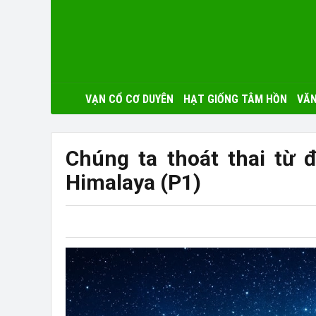
VẠN CỔ CƠ DUYÊN
HẠT GIỐNG TÂM HỒN
VĂN
Chúng ta thoát thai từ 
Himalaya (P1)