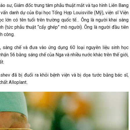
iáo sư, Giám đốc trung tâm phẫu thuật mắt và tạo hình Liên Bang
 vấn danh dự của Đại học Tổng Hợp Louisville (Mỹ), viện sĩ Viện
 lớn có tên tuổi trên trường quốc tế… Ông là người khai sáng
nh (tức phẫu thuật “cấy ghép” mô người). Ông là người đầu tiên
nh công.
, sáng chế và đưa vào ứng dụng 60 loại nguyên liệu sinh học
 nhận 56 bằng sáng chế của Nga và nhiều nước khác trên thế giới,
t.
shev đã bị đuổi ra khỏi bệnh viện và bị dọa tước bằng bác sĩ,
ất Alloplant..