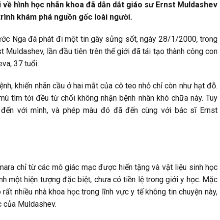
i về hình học nhãn khoa đã dẫn dắt giáo sư Ernst Muldashev
rình khám phá nguồn gốc loài người.
ớc Nga đã phát đi một tin gây sửng sốt, ngày 28/1/2000, trong
t Muldashev, lần đầu tiên trên thế giới đã tái tạo thành công con
va, 37 tuổi.
h, khiến nhãn cầu ở hai mắt của cô teo nhỏ chỉ còn như hạt đỗ.
 mù tìm tới đều từ chối không nhận bệnh nhân khó chữa này. Tuy
 đến với mình, và phép màu đó đã đến cùng với bác sĩ Ernst
mara chỉ từ các mô giác mạc được hiến tặng và vật liệu sinh học
nh một hiện tượng đặc biệt, chưa có tiền lệ trong giới y học. Mặc
rất nhiều nhà khoa học trong lĩnh vực y tế không tin chuyện này,
ọc của Muldashev.