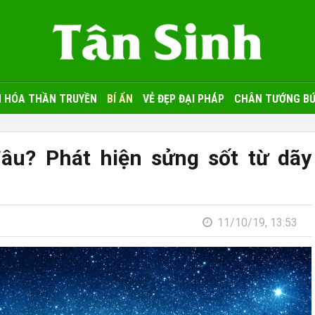
 HÓA THẦN TRUYỀN
BÍ ẨN
VẺ ĐẸP ĐẠI PHÁP
CHÂN TƯỚNG BỨ
đâu? Phát hiện sửng sốt từ dãy
11/10/19, 13:53