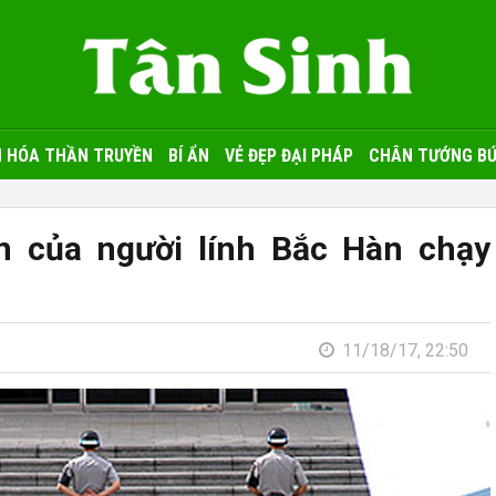
 HÓA THẦN TRUYỀN
BÍ ẨN
VẺ ĐẸP ĐẠI PHÁP
CHÂN TƯỚNG BỨ
n của người lính Bắc Hàn chạy
11/18/17, 22:50