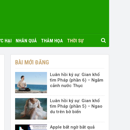
C HẠI
NHÂN QUẢ
THẢM HỌA
THỜI SỰ
BÀI MỚI ĐĂNG
Luân hồi ký sự: Gian khổ
tìm Pháp (phần 6) – Ngắm
cảnh nước Thục
Luân hồi ký sự: Gian khổ
tìm Pháp (phần 5) – Ngao
du trên bờ biển
Apple bất ngờ bắt quả