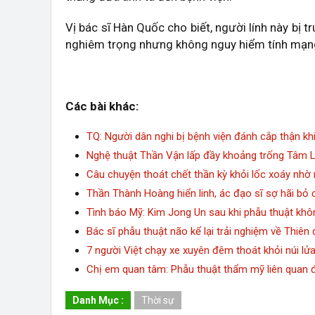
Vị bác sĩ Hàn Quốc cho biết, người lính này bị t
nghiêm trọng nhưng không nguy hiểm tính mạng, 
Các bài khác:
TQ: Người dân nghi bị bệnh viện đánh cắp thận kh
Nghệ thuật Thần Vận lấp đầy khoảng trống Tâm L
Câu chuyện thoát chết thần kỳ khỏi lốc xoáy nhờ 
Thần Thành Hoàng hiển linh, ác đạo sĩ sợ hãi bỏ c
Tình báo Mỹ: Kim Jong Un sau khi phẫu thuật khôn
Bác sĩ phẫu thuật não kể lại trải nghiệm về Thiên 
7 người Việt chạy xe xuyên đêm thoát khỏi núi lửa
Chị em quan tâm: Phẫu thuật thẩm mỹ liên quan đ
Danh Mục :
Thời sự