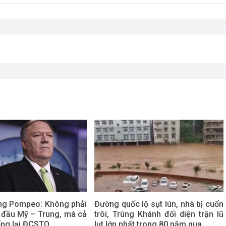
ng Pompeo: Không phải
Đường quốc lộ sụt lún, nhà bị cuốn
i đầu Mỹ – Trung, mà cả
trôi, Trùng Khánh đối diện trận lũ
ống lại ĐCSTQ
lụt lớn nhất trong 80 năm qua