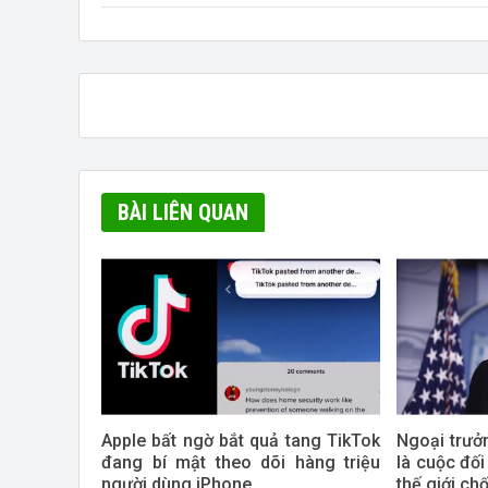
BÀI LIÊN QUAN
Apple bất ngờ bắt quả tang TikTok
Ngoại trưở
đang bí mật theo dõi hàng triệu
là cuộc đố
người dùng iPhone
thế giới ch