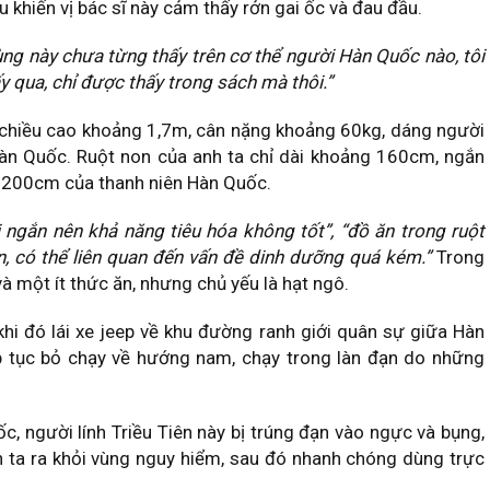
u khiến vị bác sĩ này cảm thấy rởn gai ốc và đau đầu.
rùng này chưa từng thấy trên cơ thể người Hàn Quốc nào, tôi
qua, chỉ được thấy trong sách mà thôi.”
có chiều cao khoảng 1,7m, cân nặng khoảng 60kg, dáng người
Hàn Quốc. Ruột non của anh ta chỉ dài khoảng 160cm, ngắn
là 200cm của thanh niên Hàn Quốc.
i ngắn nên khả năng tiêu hóa không tốt”, “đồ ăn trong ruột
n, có thể liên quan đến vấn đề dinh dưỡng quá kém.”
Trong
à một ít thức ăn, nhưng chủ yếu là hạt ngô.
khi đó lái xe jeep về khu đường ranh giới quân sự giữa Hàn
ếp tục bỏ chạy về hướng nam, chạy trong làn đạn do những
c, người lính Triều Tiên này bị trúng đạn vào ngực và bụng,
nh ta ra khỏi vùng nguy hiểm, sau đó nhanh chóng dùng trực