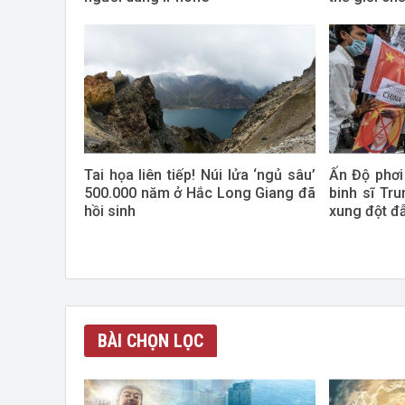
Tai họa liên tiếp! Núi lửa ‘ngủ sâu’
Ấn Độ phơi
500.000 năm ở Hắc Long Giang đã
binh sĩ Tr
hồi sinh
xung đột 
BÀI CHỌN LỌC