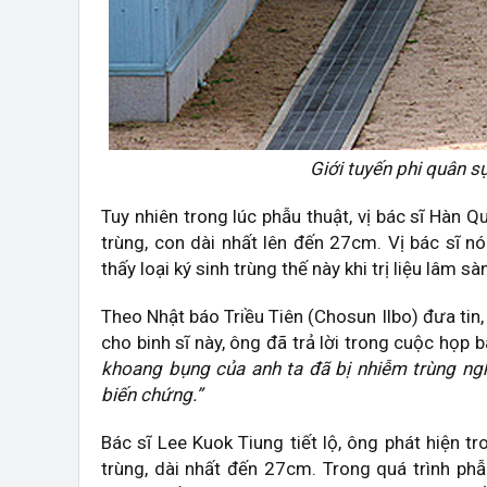
Giới tuyến phi quân 
Tuy nhiên trong lúc phẫu thuật, vị bác sĩ Hàn Q
trùng, con dài nhất lên đến 27cm. Vị bác sĩ 
thấy loại ký sinh trùng thế này khi trị liệu lâm sà
Theo Nhật báo Triều Tiên (Chosun Ilbo) đưa tin,
cho binh sĩ này, ông đã trả lời trong cuộc họp 
khoang bụng của anh ta đã bị nhiễm trùng ngh
biến chứng.”
Bác sĩ Lee Kuok Tiung tiết lộ, ông phát hiện t
trùng, dài nhất đến 27cm. Trong quá trình phẫu