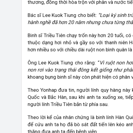
thương, đồng thời hòa trộn với phân và nước tiể
Bác sĩ Lee Kuok Tiung cho biết:
“Loại ký sinh t
hành nghề đã hơn 20 năm nhưng chưa từng thấy 
Binh sĩ Triều Tiên chạy trốn này hơn 20 tuổi, 
thuộc dạng hơi nhỏ và gầy so với thanh niên 
hơn nhiều so với chiều dài ruột non bình quân 
Ông Lee Kuok Tiung cho rằng: “
Vì ruột non hơ
non rơi vào trạng thái đông kết giống như phâ
khoang bụng binh sĩ này còn phát hiện có phân v
Theo Yonhap đưa tin, người lính quy hàng này 
Quốc và Bắc Hàn, sau khi anh ta xuống xe, ti
người lính Triều Tiên bắn từ phía sau.
Theo lời kể của nhân chứng là binh lính Hàn Quố
để cứu anh ta họ đã bò sát đất tiến lên kéo a
thăng đưa anh ta đến bệnh viện.